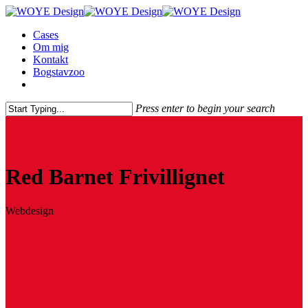
Skip
to
Menu
Cases
main
Om mig
content
Kontakt
Bogstavzoo
facebook
linkedin
instagram
Press enter to begin your search
Close
Search
Red Barnet Frivillignet
Webdesign